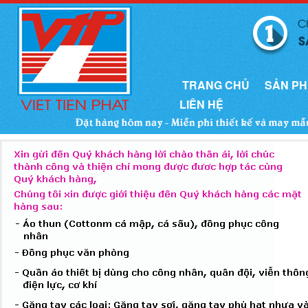
TRANG CHỦ
SẢN P
LIÊN HỆ