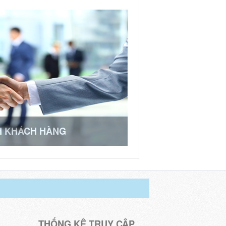
H KHÁCH HÀNG
THỐNG KÊ TRUY CẬP