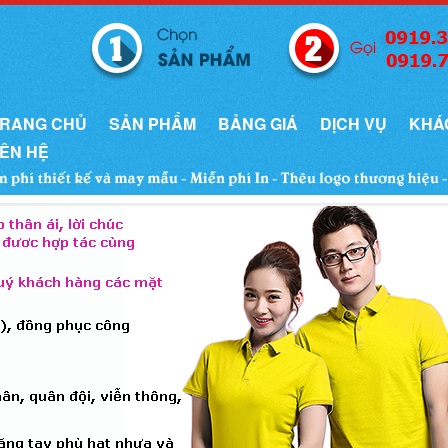
RANG CHỦ
SẢN PHẨM
BẢNG GIÁ
DỊCH VỤ
KHÁ
IÊN HỆ