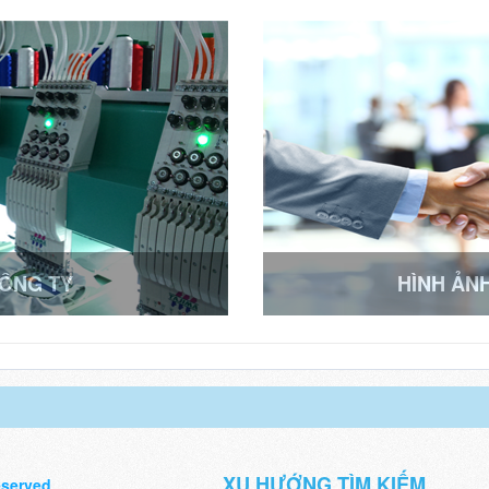
CÔNG TY
HÌNH ẢN
XU HƯỚNG TÌM KIẾM
eserved