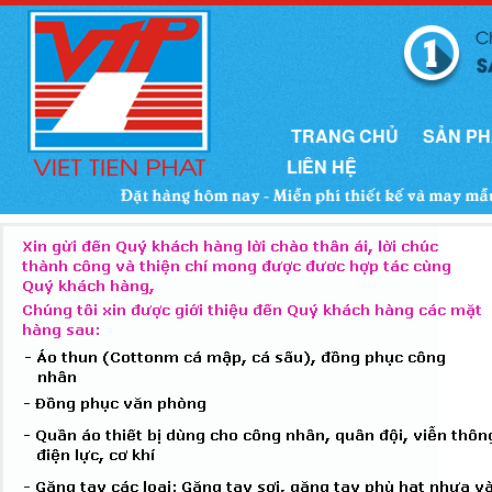
TRANG CHỦ
SẢN P
LIÊN HỆ