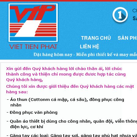
TRANG CHỦ
SẢN P
LIÊN HỆ