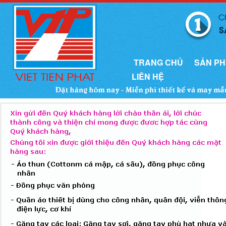
TRANG CHỦ
SẢN P
LIÊN HỆ