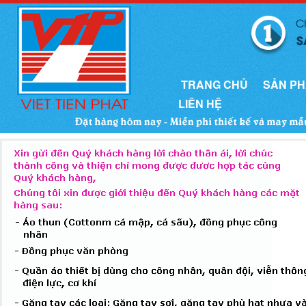
TRANG CHỦ
SẢN P
LIÊN HỆ