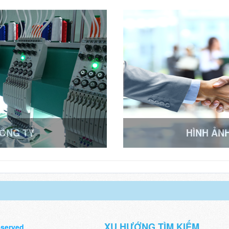
CÔNG TY
HÌNH ẢN
XU HƯỚNG TÌM KIẾM
eserved