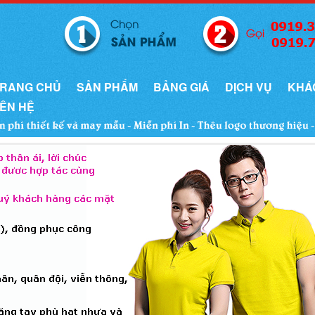
RANG CHỦ
SẢN PHẨM
BẢNG GIÁ
DỊCH VỤ
KHÁ
IÊN HỆ