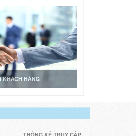
H KHÁCH HÀNG
THỐNG KÊ TRUY CẬP