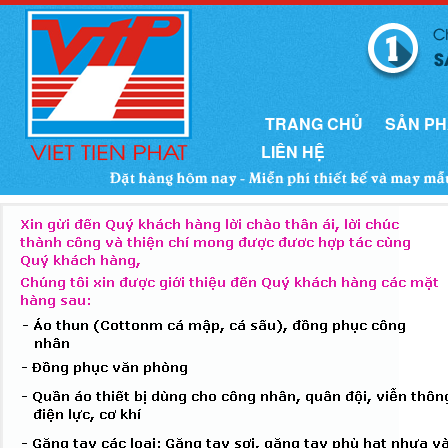
TRANG CHỦ
SẢN P
LIÊN HỆ