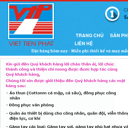
TRANG CHỦ
SẢN P
LIÊN HỆ