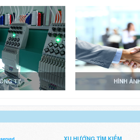
CÔNG TY
HÌNH ẢN
XU HƯỚNG TÌM KIẾM
eserved