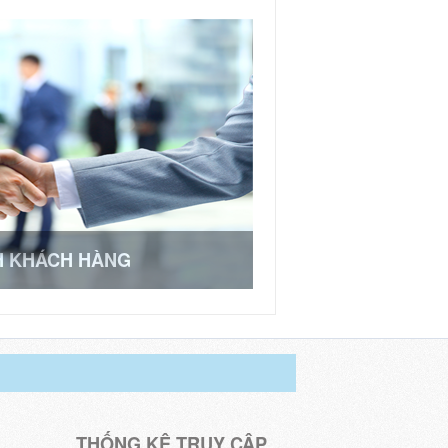
H KHÁCH HÀNG
THỐNG KÊ TRUY CẬP