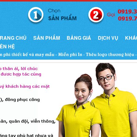
RANG CHỦ
SẢN PHẨM
BẢNG GIÁ
DỊCH VỤ
KHÁ
IÊN HỆ