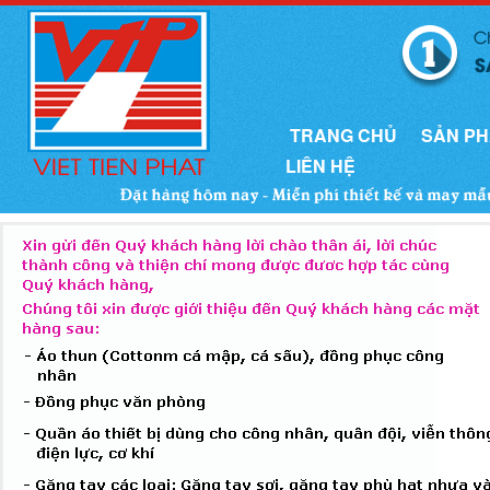
TRANG CHỦ
SẢN P
LIÊN HỆ