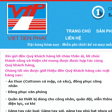
TRANG CHỦ
SẢN P
LIÊN HỆ