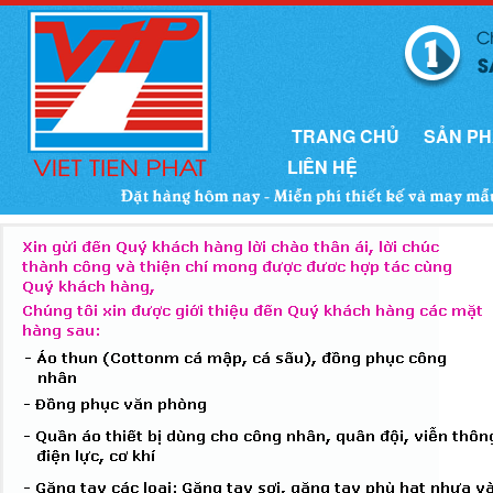
TRANG CHỦ
SẢN P
LIÊN HỆ