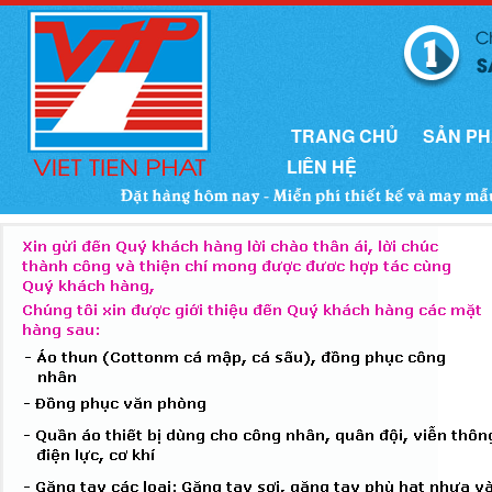
TRANG CHỦ
SẢN P
LIÊN HỆ