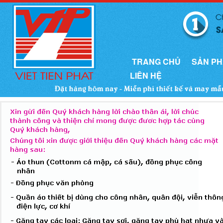
TRANG CHỦ
SẢN P
LIÊN HỆ