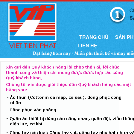
TRANG CHỦ
SẢN P
LIÊN HỆ