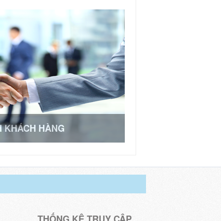
H KHÁCH HÀNG
THỐNG KÊ TRUY CẬP