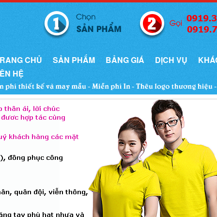
RANG CHỦ
SẢN PHẨM
BẢNG GIÁ
DỊCH VỤ
KHÁ
IÊN HỆ