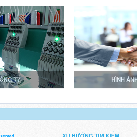
CÔNG TY
HÌNH ẢN
XU HƯỚNG TÌM KIẾM
eserved