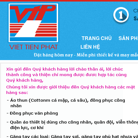
TRANG CHỦ
SẢN P
LIÊN HỆ