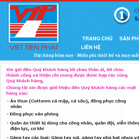
TRANG CHỦ
SẢN P
LIÊN HỆ