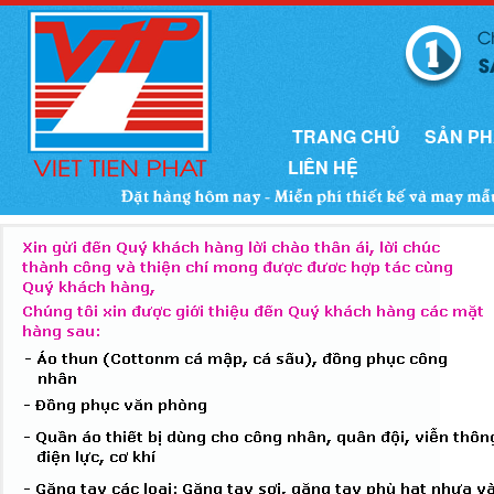
TRANG CHỦ
SẢN P
LIÊN HỆ