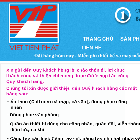
TRANG CHỦ
SẢN P
LIÊN HỆ