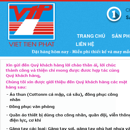
TRANG CHỦ
SẢN P
LIÊN HỆ