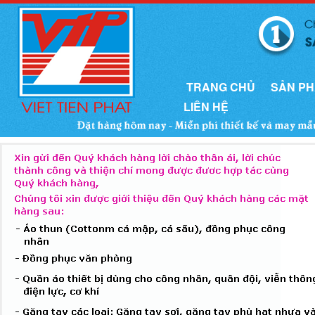
TRANG CHỦ
SẢN P
LIÊN HỆ