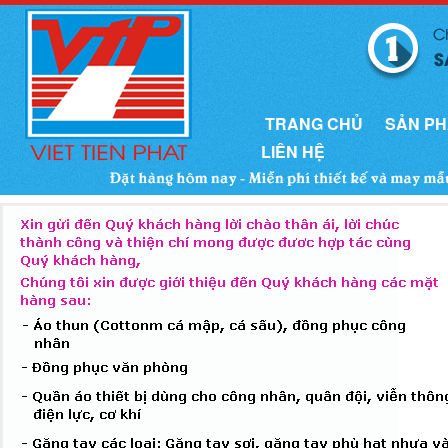
TRANG CHỦ
SẢN P
LIÊN HỆ