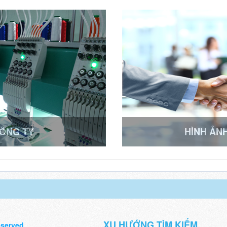
CÔNG TY
HÌNH ẢN
XU HƯỚNG TÌM KIẾM
eserved