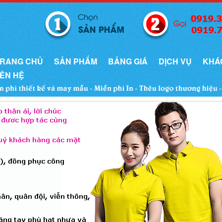
RANG CHỦ
SẢN PHẨM
BẢNG GIÁ
DỊCH VỤ
KHÁ
IÊN HỆ