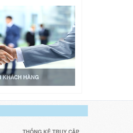
H KHÁCH HÀNG
THỐNG KÊ TRUY CẬP