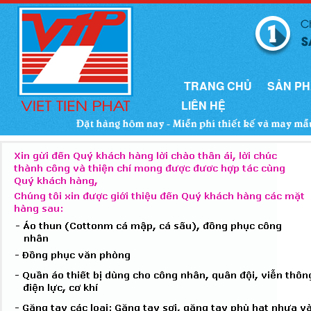
TRANG CHỦ
SẢN P
LIÊN HỆ