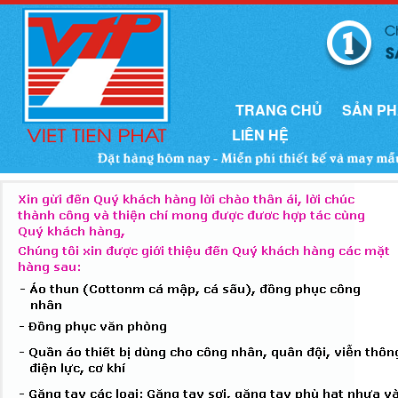
TRANG CHỦ
SẢN P
LIÊN HỆ