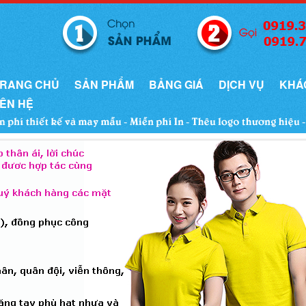
RANG CHỦ
SẢN PHẨM
BẢNG GIÁ
DỊCH VỤ
KHÁ
IÊN HỆ