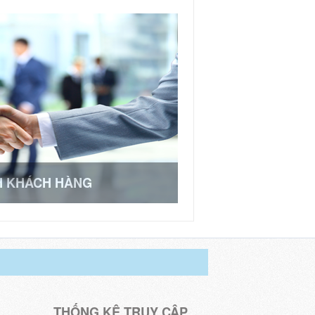
H KHÁCH HÀNG
THỐNG KÊ TRUY CẬP