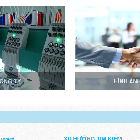
CÔNG TY
HÌNH ẢN
XU HƯỚNG TÌM KIẾM
eserved