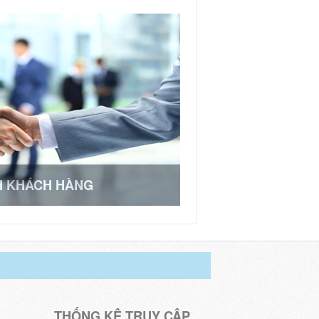
H KHÁCH HÀNG
THỐNG KÊ TRUY CẬP