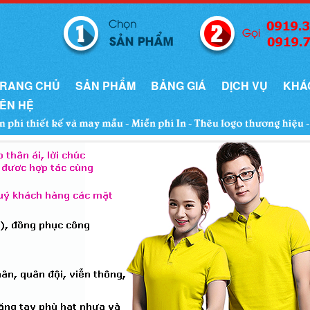
RANG CHỦ
SẢN PHẨM
BẢNG GIÁ
DỊCH VỤ
KHÁ
IÊN HỆ