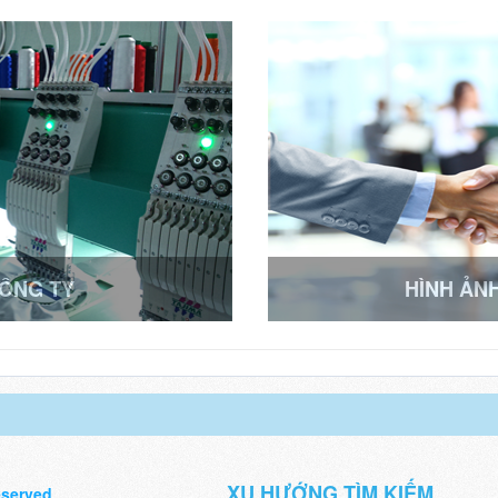
CÔNG TY
HÌNH ẢN
XU HƯỚNG TÌM KIẾM
eserved