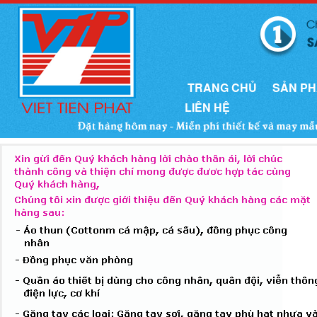
TRANG CHỦ
SẢN P
LIÊN HỆ