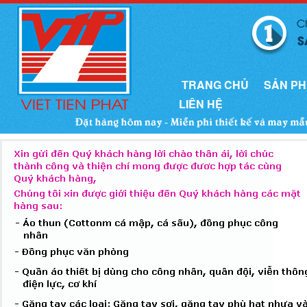
TRANG CHỦ
SẢN P
LIÊN HỆ