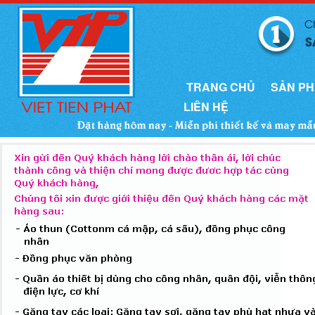
TRANG CHỦ
SẢN P
LIÊN HỆ