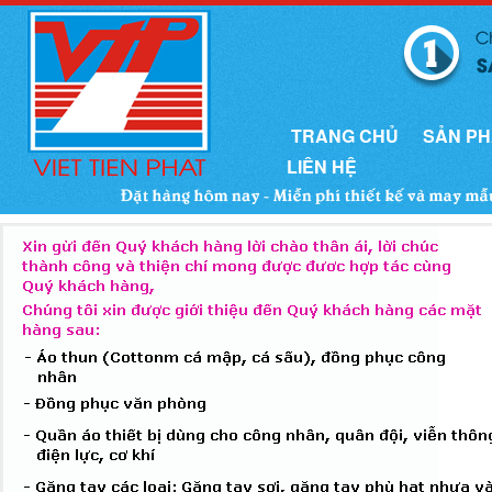
TRANG CHỦ
SẢN P
LIÊN HỆ