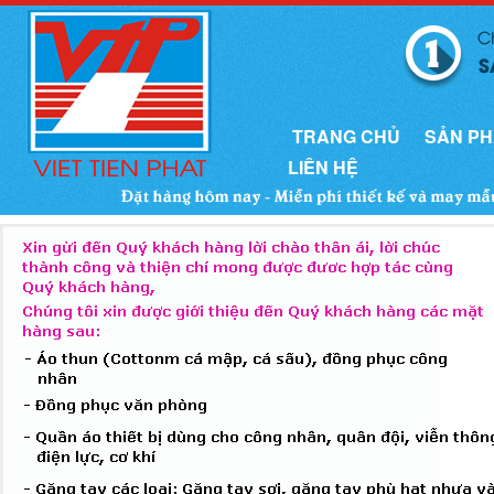
TRANG CHỦ
SẢN P
LIÊN HỆ