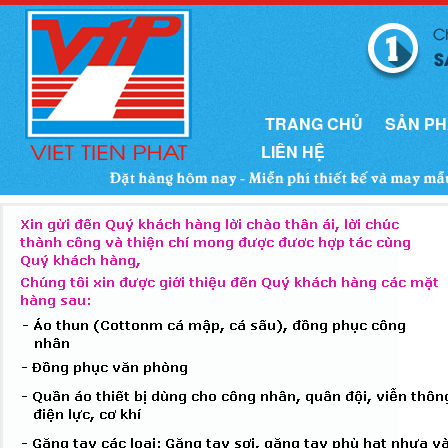
TRANG CHỦ
SẢN P
LIÊN HỆ