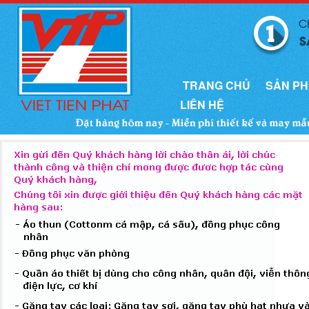
TRANG CHỦ
SẢN P
LIÊN HỆ