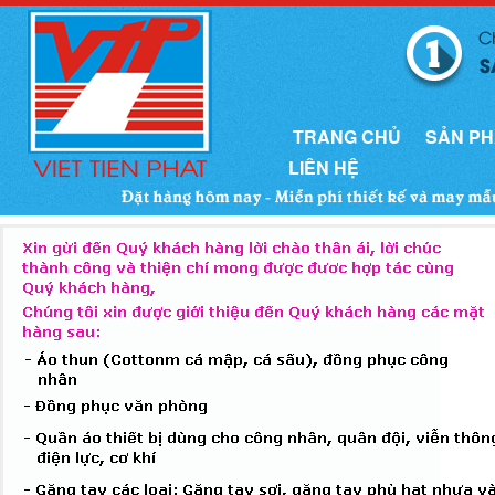
TRANG CHỦ
SẢN P
LIÊN HỆ