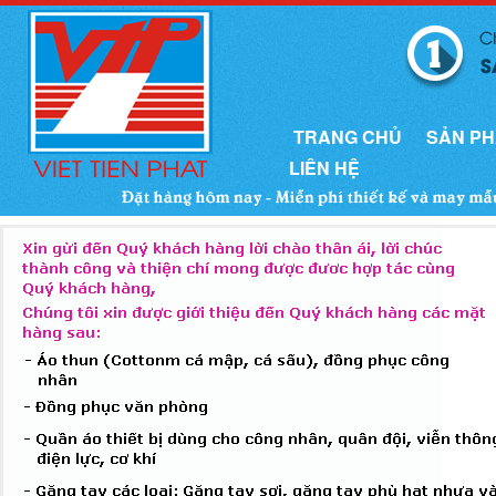
TRANG CHỦ
SẢN P
LIÊN HỆ