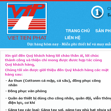
TRANG CHỦ
SẢN P
LIÊN HỆ